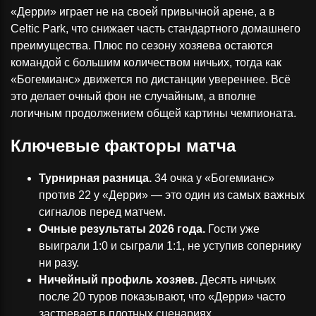
«Дерри» играет не на своей привычной арене, а в
Celtic Park, что снижает часть стандартного домашнего
преимущества. Плюс по сезону хозяева остаются
командой с большим количеством ничьих, тогда как
«Богемианс» движется по дистанции увереннее. Всё
это делает очный фон не случайным, а вполне
логичным продолжением общей картины чемпионата.
Ключевые факторы матча
Турнирная разница.
34 очка у «Богемианс»
против 22 у «Дерри» — это один из самых важных
сигналов перед матчем.
Очные результаты 2026 года.
Гости уже
выиграли 1:0 и сыграли 1:1, не уступив сопернику
ни разу.
Ничейный профиль хозяев.
Десять ничьих
после 20 туров показывают, что «Дерри» часто
застревает в плотных сценариях.