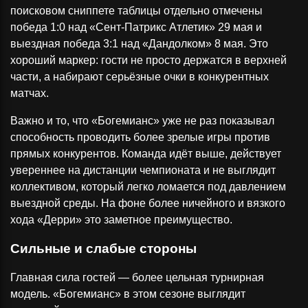
поисковом сниппете таблицы отдельно отмечены
победа 1:0 над «Сент-Патрикс Атлетик» 29 мая и
выездная победа 3:1 над «Дандолком» 8 мая. Это
хороший маркер: гости не просто держатся в верхней
части, а набирают серьёзные очки в конкурентных
матчах.
Важно и то, что «Богемианс» уже не раз показывал
способность проводить более зрелые игры против
прямых конкурентов. Команда идёт выше, действует
увереннее на дистанции чемпионата и не выглядит
коллективом, который легко ломается под давлением
выездной среды. На фоне более ничейного и вязкого
хода «Дерри» это заметное преимущество.
Сильные и слабые стороны
Главная сила гостей — более цельная турнирная
модель. «Богемианс» в этом сезоне выглядит