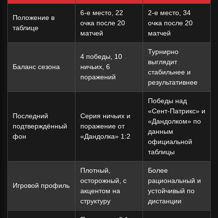
6-е место, 22
2-е место, 34
Положение в
очка после 20
очка после 20
таблице
матчей
матчей
Турнирно
4 победы, 10
выглядит
Баланс сезона
ничьих, 6
стабильнее и
поражений
результативнее
Победы над
«Сент-Патрикс» и
Последний
Серия ничьих и
«Дандолком» по
подтверждённый
поражение от
данным
фон
«Дандолка» 1:2
официальной
таблицы
Плотный,
Более
осторожный, с
рациональный и
Игровой профиль
акцентом на
устойчивый по
структуру
дистанции