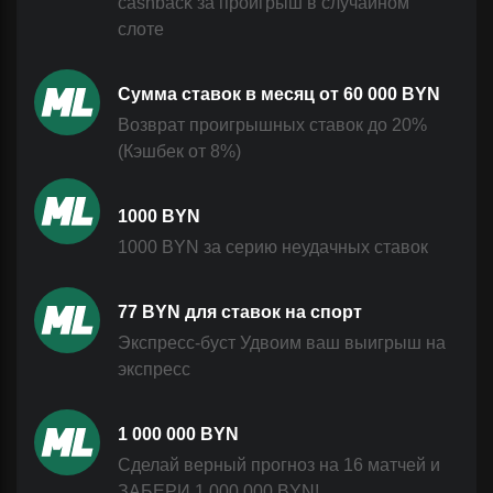
cashback за проигрыш в случайном
слоте
Сумма ставок в месяц от 60 000 BYN
Возврат проигрышных ставок до 20%
(Кэшбек от 8%)
1000 BYN
1000 BYN за серию неудачных ставок
77 BYN для ставок на спорт
Экспресс-буст Удвоим ваш выигрыш на
экспресс
1 000 000 BYN
Сделай верный прогноз на 16 матчей и
ЗАБЕРИ 1 000 000 BYN!