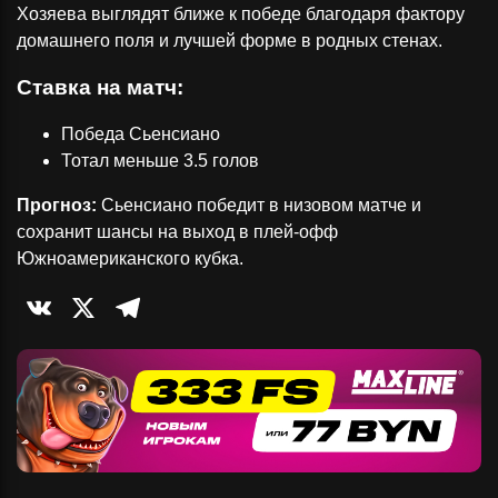
Хозяева выглядят ближе к победе благодаря фактору
домашнего поля и лучшей форме в родных стенах.
Ставка на матч:
Победа Сьенсиано
Тотал меньше 3.5 голов
Прогноз:
Сьенсиано победит в низовом матче и
сохранит шансы на выход в плей-офф
Южноамериканского кубка.
VK
X
Telegram