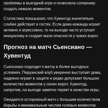
проблемы в выездной игре и позволила сопернику
создать немало моментов.
Статистика показывает, что Хувентуд значительно
слабее действует в гостях. Если дома команда играет
активно и агрессивно, то на выезде часто уступает
инициативу и создает мало опасности у чужих ворот.
Прогноз на матч Сьенсиано —
Хувентуд
Сьенсиано подходит к матчу в более выгодных
условиях. Перуанский клуб уверенно выступает дома,
надежно играет в защите и редко допускает большое
количество моментов у своих ворот. Хувентуд,
напротив, на выезде заметно теряет в качестве игры.
Ожидается осторожный матч с большим количеством
борьбы и минимальным числом голевых моментов.