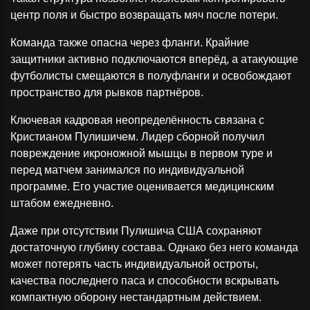
центр поля и быстро возвращать мяч после потери.
Команда также опасна через фланги. Крайние
защитники активно подключаются вперёд, а атакующие
футболисты смещаются в полуфланги и освобождают
пространство для рывков партнёров.
Ключевая кадровая неопределённость связана с
Кристианом Пулишичем. Лидер сборной получил
повреждение икроножной мышцы в первом туре и
перед матчем занимался по индивидуальной
программе. Его участие оценивается медицинским
штабом ежедневно.
Даже при отсутствии Пулишича США сохраняют
достаточную глубину состава. Однако без него команда
может потерять часть индивидуальной остроты,
качества последнего паса и способности вскрывать
компактную оборону нестандартным действием.