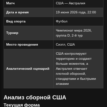
Матч
США — Австралия
Дата и время
19 июня 2026 года, 22:00
Вид спорта
Футбол
Чемпионат мира 2026,
Турнир
группа D, 2-й тур
Место проведения
Сиэтл, США
США контролируют
территорию и создают
больше моментов, а
Аналитический сценарий
Австралия отвечает
плотной обороной,
стандартами и быстрыми
атаками
Анализ сборной США
Текущая форма