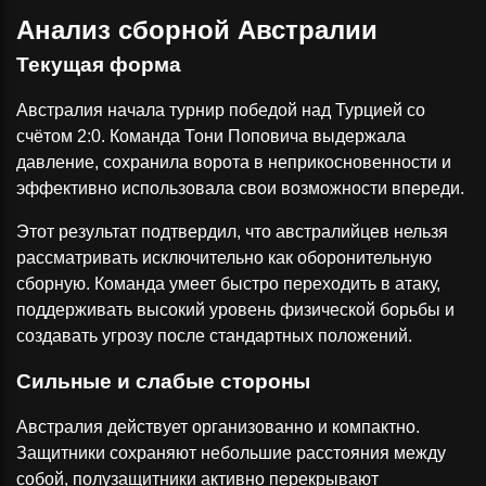
Анализ сборной Австралии
Текущая форма
Австралия начала турнир победой над Турцией со
счётом 2:0. Команда Тони Поповича выдержала
давление, сохранила ворота в неприкосновенности и
эффективно использовала свои возможности впереди.
Этот результат подтвердил, что австралийцев нельзя
рассматривать исключительно как оборонительную
сборную. Команда умеет быстро переходить в атаку,
поддерживать высокий уровень физической борьбы и
создавать угрозу после стандартных положений.
Сильные и слабые стороны
Австралия действует организованно и компактно.
Защитники сохраняют небольшие расстояния между
собой, полузащитники активно перекрывают