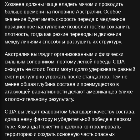
Хозяева должны чаще владеть мячом и проводить
больше времени на половине Австралии. Особое
значение будет иметь скорость передач: медленное
позиционное наступление позволит гостям сохранить
плотность, тогда как резкие переводы и движения
между линиями способны разрушить их структуру.
Австралия выглядит организованным и физически
сильным соперником, поэтому лёгкой победы США
ожидать не стоит. Гости могут долго удерживать равный
счёт и регулярно угрожать после стандартов. Тем не
менее общая глубина состава и преимущество в
атакующей вариативности делают американцев ближе
к положительному результату.
США выглядят фаворитом благодаря качеству состава,
домашнему фактору и убедительной победе в первом
туре. Команда Почеттино должна контролировать
территорию и создать основную часть опасных