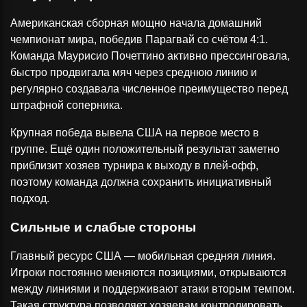
Американская сборная мощно начала домашний
чемпионат мира, победив Парагвай со счётом 4:1.
Команда Маурисио Почеттино активно прессинговала,
быстро продвигала мяч через среднюю линию и
регулярно создавала численное преимущество перед
штрафной соперника.
Крупная победа вывела США на первое место в
группе. Ещё один положительный результат заметно
приблизит хозяев турнира к выходу в плей-офф,
поэтому команда должна сохранить инициативный
подход.
Сильные и слабые стороны
Главный ресурс США — мобильная средняя линия.
Игроки постоянно меняются позициями, открываются
между линиями и поддерживают атаки вторым темпом.
Такая структура позволяет хозяевам контролировать