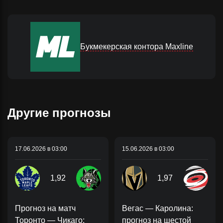
Букмекерская контора Maxline
Другие прогнозы
17.06.2026 в 03:00
15.06.2026 в 03:00
1,92
1,97
Прогноз на матч
Вегас — Каролина:
Торонто — Чикаго:
прогноз на шестой