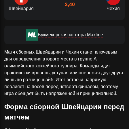
2,40
Швейцария
Чехия
Букмекерская контора Maxline
Матч сборных Швейцарии и Чехии станет ключевым
для определения второго места в группе A
олимпийского хоккейного турнира. Команды идут
практически вровень, уступая или опережая друг друга
лишь по разнице шайб. Итог встречи напрямую
повлияет на посев перед четвертьфиналом, поэтому
игра обещает быть напряжённой и принципиальной.
Форма сборной Швейцарии перед
матчем