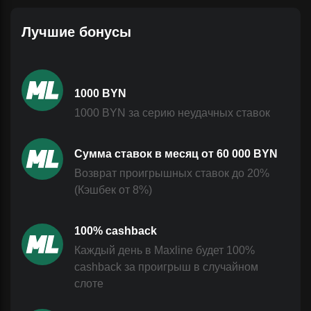
Лучшие бонусы
1000 BYN
1000 BYN за серию неудачных ставок
Сумма ставок в месяц от 60 000 BYN
Возврат проигрышных ставок до 20%
(Кэшбек от 8%)
100% cashback
Каждый день в Maxline будет 100%
cashback за проигрыш в случайном
слоте