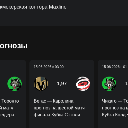
кмекерская контора Maxline
рогнозы
15.06.2026 в 03:00
15.06.2026 в 01
1,97
1
ч Торонто
Вегас — Каролина:
Чикаго — То
й матч
прогноз на шестой матч
прогноз на 
олдера
финала Кубка Стэнли
Кубка Колд