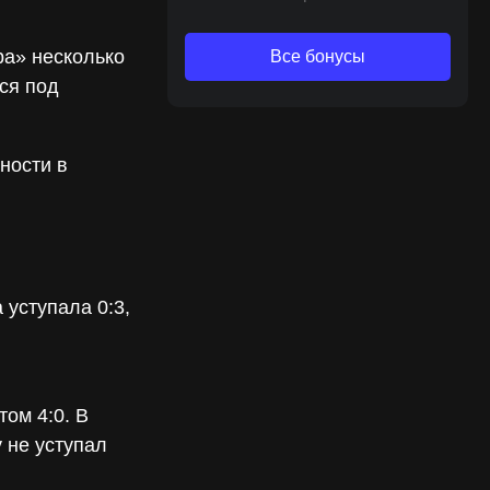
ра» несколько
Все бонусы
ся под
ности в
уступала 0:3,
ом 4:0. В
 не уступал