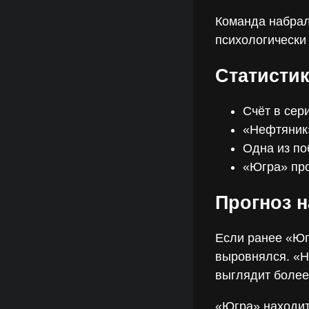
Команда набрал
психологически
Статисти
Счёт в сер
«Нефтяник»
Одна из по
«Югра» про
Прогноз 
Если ранее «Юг
выровнялся. «Н
выглядит более
«Югра» находит