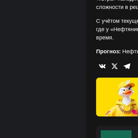
сложности в ре
С учётом текущ
где у «Нефтяни
время.
Прогноз:
Нефтян
VK
X
T