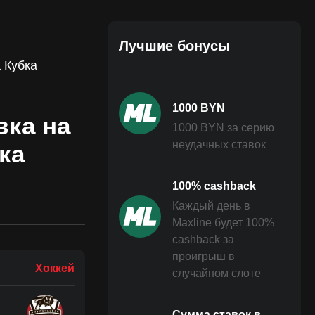
Лучшие бонусы
 Кубка
1000 BYN
вка на
1000 BYN за серию
неудачных ставок
ка
100% cashback
Каждый день в
Maxline будет 100%
cashback за
проигрыш в
Хоккей
случайном слоте
Сумма ставок в