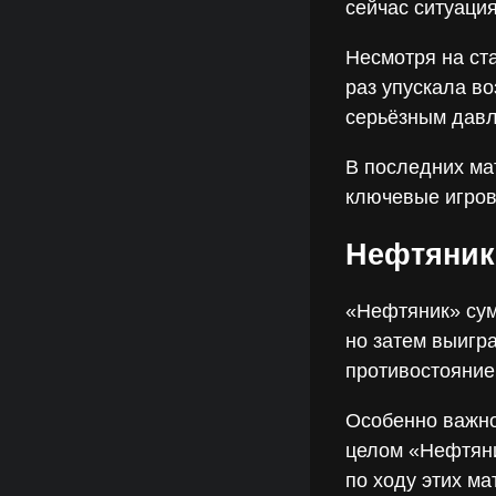
сейчас ситуаци
Несмотря на ст
раз упускала в
серьёзным давл
В последних ма
ключевые игров
Нефтяник
«Нефтяник» сум
но затем выигр
противостояние
Особенно важно
целом «Нефтяни
по ходу этих ма