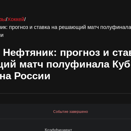
зы
/
Хоккей
/
к: прогноз и ставка на решающий матч полуфинала
ии
Нефтяник: прогноз и ста
ий матч полуфинала Куб
на России
Событие завершено
Коэффициент