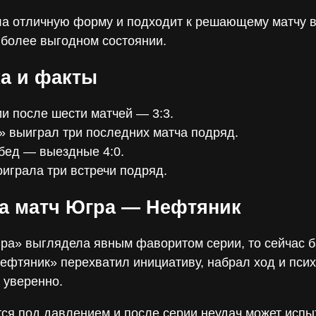
а отличную форму и подходит к решающему матчу 
 более выгодном состоянии.
ка и факты
ии после шести матчей — 3:3.
 выиграл три последних матча подряд.
бед — выездные 4:0.
играла три встречи подряд.
на матч Югра — Нефтяник
ра» выглядела явным фаворитом серии, то сейчас б
ефтяник» перехватил инициативу, набрал ход и пси
 уверенно.
ся под давлением и после серии неудач может испы